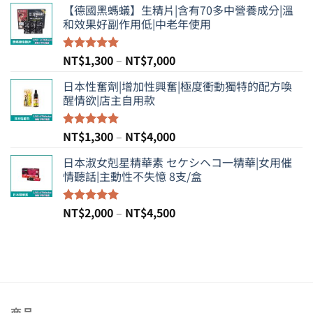
【德國黑螞蟻】生精片|含有70多中營養成分|溫
範
和效果好副作用低|中老年使用
圍：
NT$1,200
到
價
NT$
1,300
–
NT$
7,000
評分
5.00
NT$6,000
滿分 5
格
日本性奮劑|增加性興奮|極度衝動獨特的配方喚
範
醒情欲|店主自用款
圍：
NT$1,300
到
價
NT$
1,300
–
NT$
4,000
評分
5.00
NT$7,000
滿分 5
格
日本淑女剋星精華素 セケシヘコ一精華|女用催
範
情聽話|主動性不失憶 8支/盒
圍：
NT$1,300
到
價
NT$
2,000
–
NT$
4,500
評分
5.00
NT$4,000
滿分 5
格
範
圍：
NT$2,000
到
NT$4,500
商品