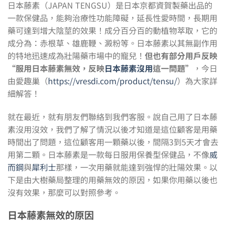
日本藤素（JAPAN TENGSU）是日本京都資賀製藥出品的
一款保健品，能夠治療性功能障礙，延長性愛時間，長期用
藥可達到增大陰莖的效果！成分百分百的動植物萃取，它的
成分為：赤根草、雄鹿鞭、澱粉等。日本藤素以其無副作用
的特地迅速成為壯陽藥市場中的寵兒！
但也有部分用戶反映
“服用日本藤素無效，反映
日本藤素沒用
這一問題”
，今日
由愛趣巢（
https://vresdi.com/product/tensu/
）為大家詳
細解答！
就在最近，就有朋友們聯絡到我們客服。說自己用了日本藤
素沒用沒效，我們了解了情況以後才知道是這位顧客是用藥
時間出了問題，這位顧客用一顆藥以後，間隔3到5天才會去
用第二顆。日本藤素是一款每日服用保養型保健品，不像
威
而鋼
與
犀利士
那樣，一次用藥就能達到強悍的壯陽效果。以
下是由大樹藥局整理的用藥無效的原因，如果你用藥以後也
沒有效果，那麼可以對照參考。
日本藤素無效的原因