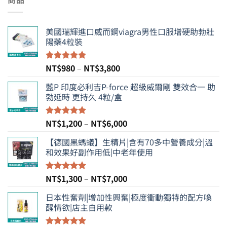
美國瑞輝進口威而鋼viagra男性口服增硬助勃壯
陽藥4粒裝
價
NT$
980
–
NT$
3,800
評分
5.00
滿分 5
格
藍P 印度必利吉P-force 超級威爾剛 雙效合一 助
範
勃延時 更持久 4粒/盒
圍：
NT$980
到
價
NT$
1,200
–
NT$
6,000
評分
5.00
NT$3,800
滿分 5
格
【德國黑螞蟻】生精片|含有70多中營養成分|溫
範
和效果好副作用低|中老年使用
圍：
NT$1,200
到
價
NT$
1,300
–
NT$
7,000
評分
5.00
NT$6,000
滿分 5
格
日本性奮劑|增加性興奮|極度衝動獨特的配方喚
範
醒情欲|店主自用款
圍：
NT$1,300