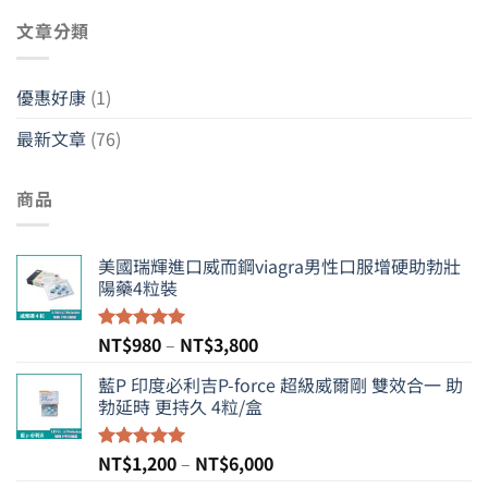
關
文章分類
鍵
字:
優惠好康
(1)
最新文章
(76)
商品
美國瑞輝進口威而鋼viagra男性口服增硬助勃壯
陽藥4粒裝
價
NT$
980
–
NT$
3,800
評分
5.00
滿分 5
格
藍P 印度必利吉P-force 超級威爾剛 雙效合一 助
範
勃延時 更持久 4粒/盒
圍：
NT$980
到
價
NT$
1,200
–
NT$
6,000
評分
5.00
NT$3,800
滿分 5
格