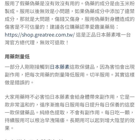
服用了假藥偽藥是沒有效沒有用的。偽藥的成分是由玉米粉
製成。服用以後無效是小問題，如果偽藥成分中添加了違禁
成分，那就是大問題，傷錢又傷身，服用偽藥對身體造成的
傷害是不可估量的！建議各位購藥認準愛趣巢藥局：
https://shop.greatree.com.tw/
這是正品日本藤素唯一台
灣官方總代理，無效可退款！
用藥劑量低
一部分人剛剛接觸到
日本藤素
這款保健品，因為害怕會出現
副作用，把每次用藥的劑量降低服用。切半服用。其實這樣
做是錯誤的。
大家用藥時不必害怕日本藤素會給身體帶來副作用，它是一
款非常溫和的，循序漸進每日服用每日提升每日保養的這麼
一款保健藥品。純綠色提取，不會有副作用。每日吃一顆，
持續服用可以根治早洩陽痿。長期用可以起到增大陰莖的效
果。