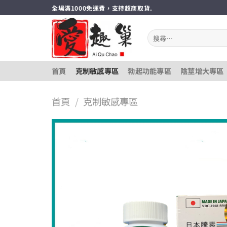
跳
全場滿1000免運費，支持超商取貨.
轉
至
搜
內
尋
關
容
鍵
首頁
克制敏感專區
勃起功能專區
陰莖增大專區
字:
首頁
/
克制敏感專區