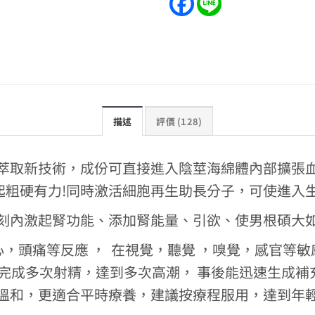
描述
評價 (128)
萃取新技術，成份可直接進入陰莖海綿體內部擴張
起粗硬有力!同時激活細胞再生助長分子，可使進入生
刻內激起腎功能、添加腎能量、引欲、使男根碩大
，頭痛等反應 ， 在視覺，聽覺 ，嗅覺，感官等
能完成多次射精，達到多次高潮， 事後能迅速生成
溫和，更適合平時療養，建議按療程服用，達到年