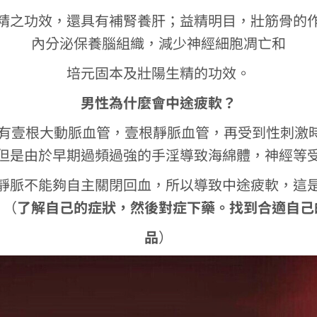
精之功效，還具有補腎養肝；益精明目，壯筋骨的
內分泌保養腦組織，減少神經細胞凋亡和
培元固本及壯陽生精的功效。
男性為什麼會中途疲軟？
莖有壹根大動脈血管，壹根靜脈血管，再受到性刺激
但是由於早期過頻過強的手淫導致海綿體，神經等
靜脈不能夠自主關閉回血，所以導致中途疲軟，這
。（
了解自己的症狀，然後對症下藥。找到合適自己
品
）