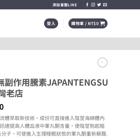
添加客服LINE
登入
購物車 /
NT$
0
副作用騰素JAPANTENGSU
台灣老店
價
0
格
流體萃取新技術，成份可直接進入陰莖海綿體內
範
迅速提高人體血液中睪丸酮含量，使陰莖勃起粗
圍：
長分子，可使進入生理睡眠狀態的睪丸酮重新蘇醒.
NT$1,200