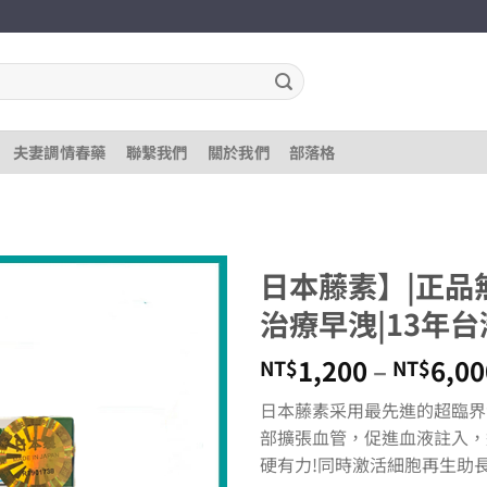
夫妻調情春藥
聯繫我們
關於我們
部落格
日本藤素】|正品無
治療早洩|13年
1,200
–
6,00
NT$
NT$
日本藤素采用最先進的超臨界
部擴張血管，促進血液註入，
硬有力!同時激活細胞再生助