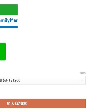
到
NT$6,000
清除
爾剛 雙效合一 助勃延時 更持久 4粒/盒 數量
加入購物車