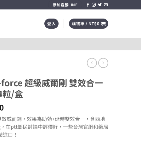
添加客服LINE
登入
購物車 /
NT$
0
force 超級威爾剛 雙效合一
4粒/盒
價
0
格
ce雙效威而鋼，效果為助勃+延時雙效合一，含西地
範
0mg，在ptt鄉民討論中評價好，一些台灣官網和藥局
圍：
裝進口！
NT$1,200