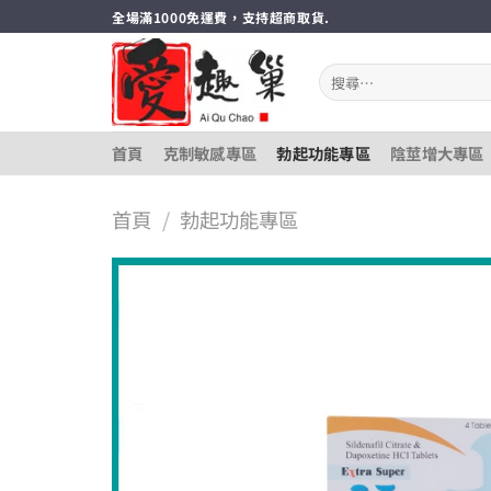
跳
全場滿1000免運費，支持超商取貨.
轉
至
搜
內
尋
關
容
鍵
首頁
克制敏感專區
勃起功能專區
陰莖增大專區
字:
首頁
/
勃起功能專區