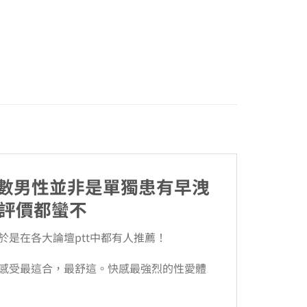
多數男性並非是單獨患有早洩
評價都蠻不
是在各大論壇ptt中都有人推薦！
讓妳感受最這合，最舒這。快感最強烈的性愛體