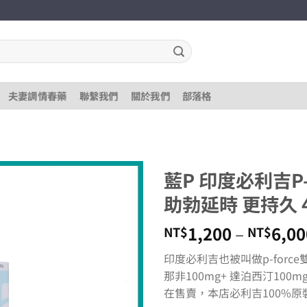
夫妻調情春藥
聯繫我們
關於我們
部落格
藍P 印度必利吉P-
助勃延時 更持久 
1,200
–
6,00
NT$
NT$
印度必利吉也被叫做p-for
那非100mg+ 達泊西汀10
在售賣，本店必利吉100%原