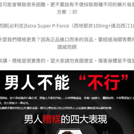
這可能會導致很多困難，更不要說有不便採取兩種不同的藥片每
方案 ：印
[必利吉]Extra Super P-Force（西地那非100mg+達泊西汀
什麼我們價格更貴？因為正品進口而來的貨品，要經過海關等費
國威而鋼
來講，價格是很實惠的，望大家請勿貪圖便宜，傷害身體是不值