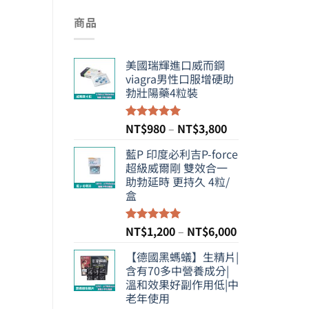
商品
美國瑞輝進口威而鋼
viagra男性口服增硬助
勃壯陽藥4粒裝
價
NT$
980
–
NT$
3,800
評分
5.00
滿分 5
格
藍P 印度必利吉P-force
範
超級威爾剛 雙效合一
圍：
助勃延時 更持久 4粒/
NT$980
盒
到
NT$3,800
價
NT$
1,200
–
NT$
6,000
評分
5.00
滿分 5
格
【德國黑螞蟻】生精片|
範
含有70多中營養成分|
圍：
溫和效果好副作用低|中
NT$1,200
老年使用
到