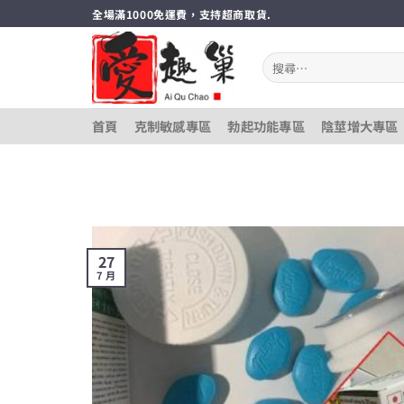
跳
全場滿1000免運費，支持超商取貨.
轉
至
搜
內
尋
關
容
鍵
首頁
克制敏感專區
勃起功能專區
陰莖增大專區
字:
27
7 月