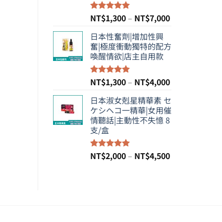
NT$6,000
價
NT$
1,300
–
NT$
7,000
評分
5.00
滿分 5
格
日本性奮劑|增加性興
範
奮|極度衝動獨特的配方
圍：
喚醒情欲|店主自用款
NT$1,300
到
NT$7,000
價
NT$
1,300
–
NT$
4,000
評分
5.00
滿分 5
格
日本淑女剋星精華素 セ
範
ケシヘコ一精華|女用催
圍：
情聽話|主動性不失憶 8
NT$1,300
支/盒
到
NT$4,000
價
NT$
2,000
–
NT$
4,500
評分
5.00
滿分 5
格
範
圍：
NT$2,000
到
NT$4,500