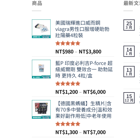
商品
最新文
美國瑞輝進口威而鋼
25
3 月
viagra男性口服增硬助勃
壯陽藥4粒裝
14
價
NT$
980
–
NT$
3,800
評分
5.00
1 月
滿分 5
格
藍P 印度必利吉P-force 超
範
級威爾剛 雙效合一 助勃延
13
圍：
1 月
時 更持久 4粒/盒
NT$980
到
NT$3,800
價
NT$
1,200
–
NT$
6,000
評分
5.00
15
滿分 5
格
12 月
【德國黑螞蟻】生精片|含
範
有70多中營養成分|溫和效
圍：
果好副作用低|中老年使用
NT$1,200
到
NT$6,000
價
NT$
1,300
–
NT$
7,000
評分
5.00
滿分 5
格