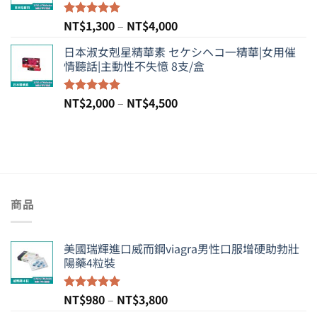
NT$1,300
到
價
NT$
1,300
–
NT$
4,000
評分
5.00
NT$7,000
滿分 5
格
日本淑女剋星精華素 セケシヘコ一精華|女用催
範
情聽話|主動性不失憶 8支/盒
圍：
NT$1,300
到
價
NT$
2,000
–
NT$
4,500
評分
5.00
NT$4,000
滿分 5
格
範
圍：
NT$2,000
到
NT$4,500
商品
美國瑞輝進口威而鋼viagra男性口服增硬助勃壯
陽藥4粒裝
價
NT$
980
–
NT$
3,800
評分
5.00
滿分 5
格