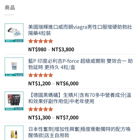
商品
美國瑞輝進口威而鋼viagra男性口服增硬助勃壯
陽藥4粒裝
價
NT$
980
–
NT$
3,800
評分
5.00
滿分 5
格
藍P 印度必利吉P-force 超級威爾剛 雙效合一 助
範
勃延時 更持久 4粒/盒
圍：
NT$980
到
價
NT$
1,200
–
NT$
6,000
評分
5.00
NT$3,800
滿分 5
格
【德國黑螞蟻】生精片|含有70多中營養成分|溫
範
和效果好副作用低|中老年使用
圍：
NT$1,200
到
價
NT$
1,300
–
NT$
7,000
評分
5.00
NT$6,000
滿分 5
格
日本性奮劑|增加性興奮|極度衝動獨特的配方喚
範
醒情欲|店主自用款
圍：