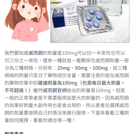
我們要知道
威而鋼
的劑量是100mg可以切一半來吃也可以
切三份之一來吃，還有一種就是一整顆來吃威而鋼劑量一般
分為三種規格，分別有：
25mg、50mg、100mg
，這三種
規格的劑量只區分了藥物成份含量，需要注意的是在威而鋼
的藥物仿單中的
建議劑量為100mg（也是每日最大劑量，
不可超過！）
雖然
威而鋼官網
給出的劑量是100mg，但是
一般的正常患者是不需要服用這麼大的劑量的，因為威而鋼
的效果好劑量大副作用也是會出現的，所以患者在選擇威而
鋼的劑量要按照自己的情況來進行服用，下面來看看三種劑
量如何選擇，看看你適合哪一種！
輕度患者