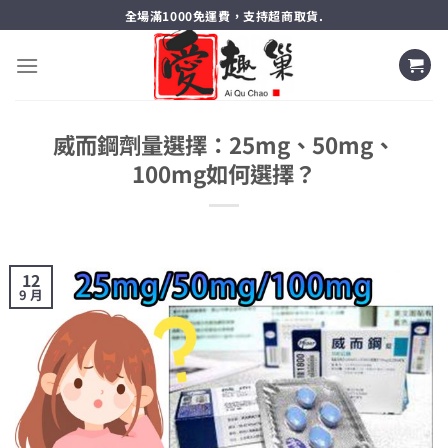
跳
全場滿1000免運費，支持超商取貨.
轉
至
內
容
威而鋼劑量選擇：25mg、50mg、
100mg如何選擇？
12
9 月