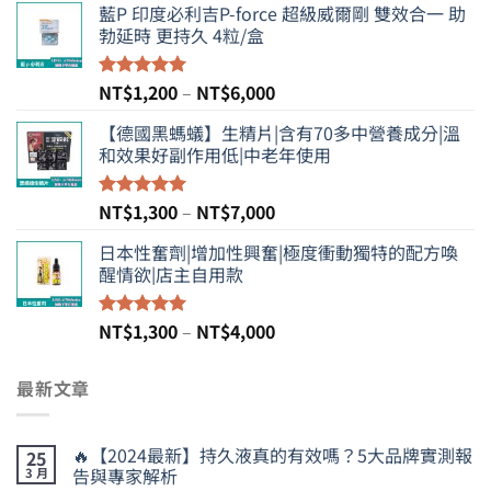
藍P 印度必利吉P-force 超級威爾剛 雙效合一 助
範
勃延時 更持久 4粒/盒
圍：
NT$980
到
價
NT$
1,200
–
NT$
6,000
評分
5.00
NT$3,800
滿分 5
格
【德國黑螞蟻】生精片|含有70多中營養成分|溫
範
和效果好副作用低|中老年使用
圍：
NT$1,200
到
價
NT$
1,300
–
NT$
7,000
評分
5.00
NT$6,000
滿分 5
格
日本性奮劑|增加性興奮|極度衝動獨特的配方喚
範
醒情欲|店主自用款
圍：
NT$1,300
到
價
NT$
1,300
–
NT$
4,000
評分
5.00
NT$7,000
滿分 5
格
範
最新文章
圍：
NT$1,300
到
🔥【2024最新】持久液真的有效嗎？5大品牌實測報
25
NT$4,000
告與專家解析
3 月