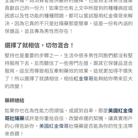
貢獻自己的一份力！如果您也有上文中所提到的種種病症或
困惑以及性功能的種種問題，都可以嘗試服用紅金偉哥來解
決，因為它真的不只是壯陽藥那麼簡單，這是一份有內涵的
保健品，並且專為男性而存在！
選擇了就相信，切勿混合！
堅持也是重要的步驟之一，生活中很多男性同胞們都沒有堅
持服用下去，反而聽信了一些旁門左道，跟其它保健品混合
服用，這反而導致相互牽制藥效的效果，這就更加得不償失
了！所以選擇了就請相信，相信
紅金偉哥
能夠給你帶來巨大
的改變！
藥師總結
如果你也在為性能力而煩惱，或感到自卑，那麼
美國紅金
偉
哥壯陽藥
或許是你重拾自信、改變命運的契機。讓真實用戶
的心得告訴你，
美國紅金偉哥
壯陽藥是否能為你的性生活帶
來奇蹟！