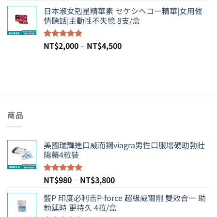
NT$7,000
格
日本淑女剋星精華素 セケシヘコ一精華|女用催
範
情聽話|主動性不失憶 8支/盒
圍：
NT$1,300
到
價
NT$
2,000
–
NT$
4,500
評分
5.00
NT$4,000
滿分 5
格
範
圍：
NT$2,000
到
NT$4,500
商品
美國瑞輝進口威而鋼viagra男性口服增硬助勃壯
陽藥4粒裝
價
NT$
980
–
NT$
3,800
評分
5.00
滿分 5
格
藍P 印度必利吉P-force 超級威爾剛 雙效合一 助
範
勃延時 更持久 4粒/盒
圍：