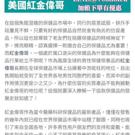
在這個魚龍混雜的保健品市場中，同行的惡意詆毀，排斥手
段屢見不鮮，只要有好的保健品自然就會有偽劣的仿冒產
品，所以這也就導致了老友們在挑選保健品的時候無從下
手，擦亮眼睛，認真選擇一款適合自己的保健品尤為重要！
而
紅金偉哥
，一個處於風口浪尖的保健品為什麼能夠在保健
品行業屹立不倒呢？作為風靡全球的男性保健保養品的
紅金
偉哥
長期在全球保健品市場上佔據著中流砥柱的地位，自出
售開始就受到了全世界各地男性同胞們的喜愛，而其中的副
作用情況更是少之又少，為什麼仿冒的劣質產品不能夠撼動
紅金偉哥的地位呢？這個就要深入瞭解一下這款保健品的發
展史就知道了！
紅金偉哥作為當今醫藥科研保健品的最新產品，僅僅在發售
的幾年內就已經在世界保健品市場中站穩了腳跟，同時也吸
引了來自全國各地，許多男性用戶朋友們的支持和愛戴。能
夠走到今天這一步，少不了的是其背後的良苦用心。紅金偉