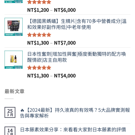
NT$980
到
價
NT$
1,200
–
NT$
6,000
評分
5.00
NT$3,800
滿分 5
格
【德國黑螞蟻】生精片|含有70多中營養成分|溫
範
和效果好副作用低|中老年使用
圍：
NT$1,200
到
價
NT$
1,300
–
NT$
7,000
評分
5.00
NT$6,000
滿分 5
格
日本性奮劑|增加性興奮|極度衝動獨特的配方喚
範
醒情欲|店主自用款
圍：
NT$1,300
到
價
NT$
1,300
–
NT$
4,000
評分
5.00
NT$7,000
滿分 5
格
範
最新文章
圍：
NT$1,300
到
🔥【2024最新】持久液真的有效嗎？5大品牌實測報
25
NT$4,000
告與專家解析
3 月
日本藤素效果分享：來看看大家對日本藤素的評價
14
1 月