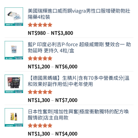
美國瑞輝進口威而鋼viagra男性口服增硬助勃壯
陽藥4粒裝
價
NT$
980
–
NT$
3,800
評分
5.00
滿分 5
格
藍P 印度必利吉P-force 超級威爾剛 雙效合一 助
範
勃延時 更持久 4粒/盒
圍：
NT$980
到
價
NT$
1,200
–
NT$
6,000
評分
5.00
NT$3,800
滿分 5
格
【德國黑螞蟻】生精片|含有70多中營養成分|溫
範
和效果好副作用低|中老年使用
圍：
NT$1,200
到
價
NT$
1,300
–
NT$
7,000
評分
5.00
NT$6,000
滿分 5
格
日本性奮劑|增加性興奮|極度衝動獨特的配方喚
範
醒情欲|店主自用款
圍：
NT$1,300
到
價
NT$
1,300
–
NT$
4,000
評分
5.00
滿分 5