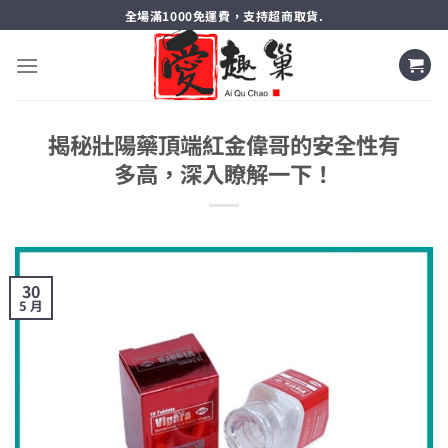
跳
全場滿1000免運費，支持超商取貨.
轉
至
內
容
揭秘壯陽藥頂端紅金偉哥的安全性有
多高，深入瞭解一下！
30
5 月