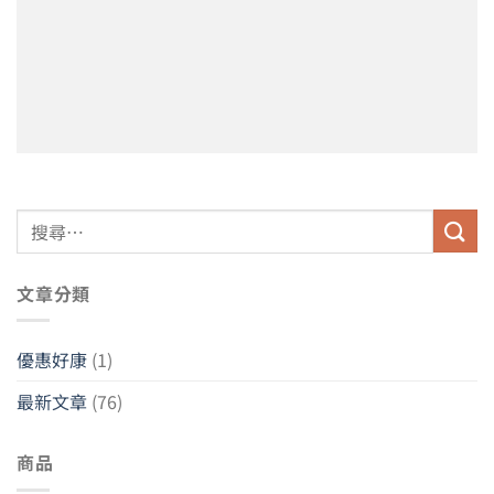
搜
尋
關
文章分類
鍵
字:
優惠好康
(1)
最新文章
(76)
商品