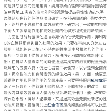
哥是其研發公司使用鉅資，請用專業的醫藥科研團隊圍繞著
治療異地ED患者的性功能障礙問題和提高男性性功能水準
為課題所進行的保健品項目研究。在科研團隊的不懈努力之
下，終於在十幾種的化學方程式中，研究出了一款能夠完美
平衡人工製藥副作用和高效壯陽的化學方程式並用於製藥。
一方面他既能夠發揮他達拉非類似的化學元素作用，抑制嗯
O的血管擴張達到目的壯陽的效果。只要在事前30分鐘左右
服用，就能夠在此後24小時內的性生活中發揮強烈的作用，
幫您回到巔峰！從根源發力，解決內分泌問題促進新陳代
謝，在排除人體毒素的同時也通過其獨有的滋養的微量元素
滋潤您的五臟六腑，促進性器官二次發育，以求達到全面保
健，提高性能力和身體素質的絕佳效果。另一方面，他更是
兼顧副作用和保健作用的全面產品。只要堅持服用
紅金偉哥
兩至三個週期，你就會明顯的發現，身體有極大的改善，這
是因為其藥效會直達人體內分泌系統發揮作用，優化您的新
陳代謝系統，排除人體毒素，又通過其微量元素滋養您的性
功能和腎臟。最後再加上
紅金偉哥
足夠親民的價格可以說是
全面升級，為消費者提供最好的選擇，也是為全球男性健康