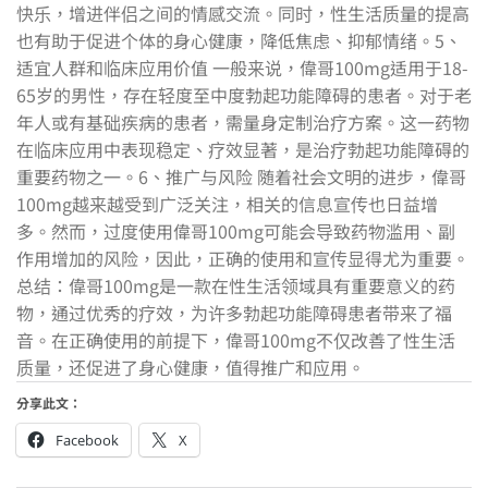
快乐，增进伴侣之间的情感交流。同时，性生活质量的提高
也有助于促进个体的身心健康，降低焦虑、抑郁情绪。5、
适宜人群和临床应用价值 一般来说，偉哥100mg适用于18-
65岁的男性，存在轻度至中度勃起功能障碍的患者。对于老
年人或有基础疾病的患者，需量身定制治疗方案。这一药物
在临床应用中表现稳定、疗效显著，是治疗勃起功能障碍的
重要药物之一。6、推广与风险 随着社会文明的进步，偉哥
100mg越来越受到广泛关注，相关的信息宣传也日益增
多。然而，过度使用偉哥100mg可能会导致药物滥用、副
作用增加的风险，因此，正确的使用和宣传显得尤为重要。
总结：偉哥100mg是一款在性生活领域具有重要意义的药
物，通过优秀的疗效，为许多勃起功能障碍患者带来了福
音。在正确使用的前提下，偉哥100mg不仅改善了性生活
质量，还促进了身心健康，值得推广和应用。
分享此文：
Facebook
X