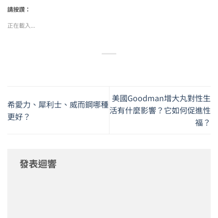
請按讚：
正在載入...
美國Goodman增大丸對性生
希愛力、犀利士、威而鋼哪種
活有什麼影響？它如何促進性
更好？
福？
發表迴響