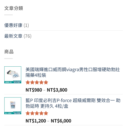
關
文章分類
鍵
字:
優惠好康
(1)
最新文章
(76)
商品
美國瑞輝進口威而鋼viagra男性口服增硬助勃壯
陽藥4粒裝
價
NT$
980
–
NT$
3,800
評分
5.00
滿分 5
格
藍P 印度必利吉P-force 超級威爾剛 雙效合一 助
範
勃延時 更持久 4粒/盒
圍：
NT$980
到
價
NT$
1,200
–
NT$
6,000
評分
5.00
NT$3,800
滿分 5
格