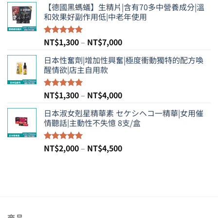
【德國黑螞蟻】生精片|含有70多中營養成分|溫
範
和效果好副作用低|中老年使用
圍：
NT$1,200
到
價
NT$
1,300
–
NT$
7,000
評分
5.00
NT$6,000
滿分 5
格
日本性奮劑|增加性興奮|極度衝動獨特的配方喚
範
醒情欲|店主自用款
圍：
NT$1,300
到
價
NT$
1,300
–
NT$
4,000
評分
5.00
NT$7,000
滿分 5
格
日本淑女剋星精華素 セケシヘコ一精華|女用催
範
情聽話|主動性不失憶 8支/盒
圍：
NT$1,300
到
價
NT$
2,000
–
NT$
4,500
評分
5.00
NT$4,000
滿分 5
格
範
圍：
NT$2,000
到
NT$4,500
商品