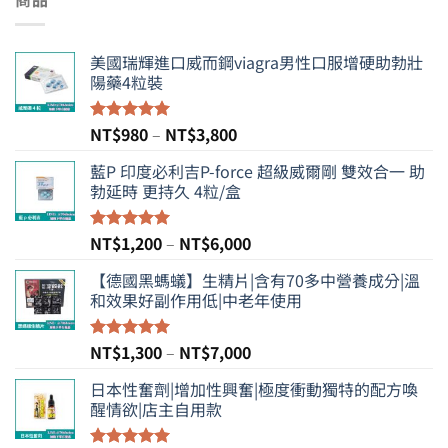
美國瑞輝進口威而鋼viagra男性口服增硬助勃壯
陽藥4粒裝
價
NT$
980
–
NT$
3,800
評分
5.00
滿分 5
格
藍P 印度必利吉P-force 超級威爾剛 雙效合一 助
範
勃延時 更持久 4粒/盒
圍：
NT$980
到
價
NT$
1,200
–
NT$
6,000
評分
5.00
NT$3,800
滿分 5
格
【德國黑螞蟻】生精片|含有70多中營養成分|溫
範
和效果好副作用低|中老年使用
圍：
NT$1,200
到
價
NT$
1,300
–
NT$
7,000
評分
5.00
NT$6,000
滿分 5
格
日本性奮劑|增加性興奮|極度衝動獨特的配方喚
範
醒情欲|店主自用款
圍：
NT$1,300