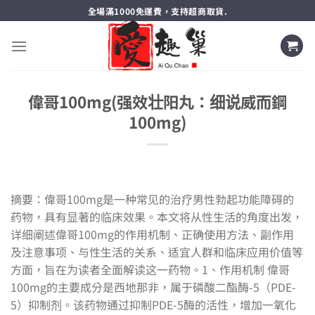
跳
全場滿1000免運費，支持超商取貨.
轉
至
內
容
偉哥100mg(强效壮阳丸：细说威而鋼
100mg)
摘要：偉哥100mg是一种常见的治疗男性勃起功能障碍的
药物，具有显著的临床效果。本文将从性生活的角度出发，
详细阐述偉哥100mg的作用机制、正确使用方法、副作用
及注意事项、与性生活的关系、适宜人群和临床应用价值等
方面，旨在为读者全面解读这一药物。1、作用机制 偉哥
100mg的主要成分是西地那非，属于磷酸二酯酶-5（PDE-
5）抑制剂。该药物通过抑制PDE-5酶的活性，增加一氧化