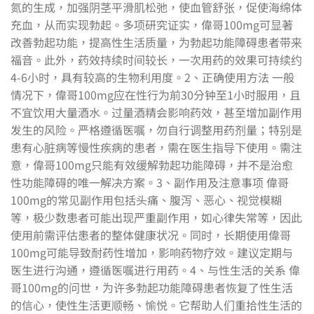
氮的生成，加强阴茎平滑肌松弛，使血管舒张，促使海绵体
充血，从而实现勃起。多项研究证实，偉哥100mg可显著
改善勃起功能，提高性生活质量，为勃起功能障碍患者带来
福音。此外，药效持续时间较长，一次用药的效果可持续约
4-6小时，具有较高的生物利用度。2、正确使用方法 一般
情况下，偉哥100mg应在性行为前30分钟至1小时服用，且
不宜饮用大量酒水。过量酒精会影响药效，甚至增加副作用
发生的风险。严格遵循医嘱，勿自行调整用药剂量；特别是
患有心脏病等慢性疾病的患者，需在医生指导下使用。需注
意，偉哥100mg只能有效缓解勃起功能障碍，并不是治愈
性功能障碍的唯一解决方案。3、副作用及注意事项 偉哥
100mg的常见副作用包括头痛、腹泻、恶心、视觉模糊
等，极少数患者可能出现严重副作用，如心律失常等，因此
使用前需评估患者的整体健康状况。同时，长期使用偉哥
100mg可能导致耐药性增加，影响药物疗效。建议定期与
医生进行沟通，遵循医嘱进行用药。4、与性生活的关系 偉
哥100mg的问世，为许多勃起功能障碍患者恢复了性生活
的信心，使性生活更顺畅、愉悦。它帮助人们重拾性生活的