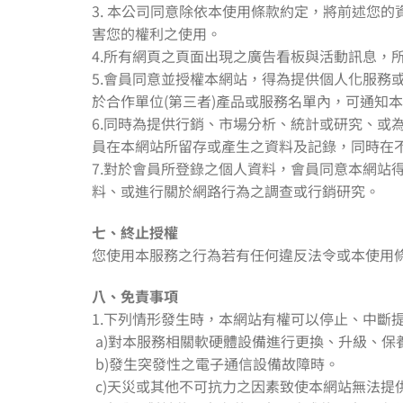
3. 本公司同意除依本使用條款約定，將前述您
害您的權利之使用。
4.所有網頁之頁面出現之廣告看板與活動訊息，
5.會員同意並授權本網站，得為提供個人化服務
於合作單位(第三者)產品或服務名單內，可通知
6.同時為提供行銷、市場分析、統計或研究、
員在本網站所留存或產生之資料及記錄，同時在
7.對於會員所登錄之個人資料，會員同意本網
料、或進行關於網路行為之調查或行銷研究。
七、終止授權
您使用本服務之行為若有任何違反法令或本使用
八、免責事項
1.下列情形發生時，本網站有權可以停止、中斷
a)對本服務相關軟硬體設備進行更換、升級、保
b)發生突發性之電子通信設備故障時。
c)天災或其他不可抗力之因素致使本網站無法提