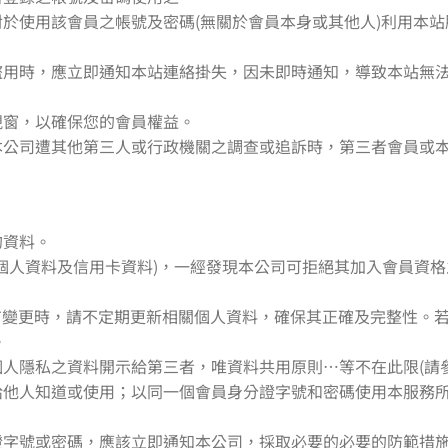
對於使用該會員之帳號及密碼(無關於會員本身或其他人)利用本
者盜用時，應立即通知本站連絡掛失，因未即時通知，導致本站無
視窗，以確保您的會員權益。
或本公司遭其他第三人或行政機關之調查或追訴時，第三者會員或
的資料。
x如個人資料及信用卡資料)，一經發現本公司可拒絕其加入會員資
資料)有變更時，請不定期更新相關個人資料，確保其正確及完整性
。
個人隱私之資料開示給第三者，唯資料共用原則…等不在此限(請
供給他人知道或使用；以同一個會員身分證字號和密碼使用本服務
分證字號或密碼，應該立即通知本公司，採取必要的必要的防範措