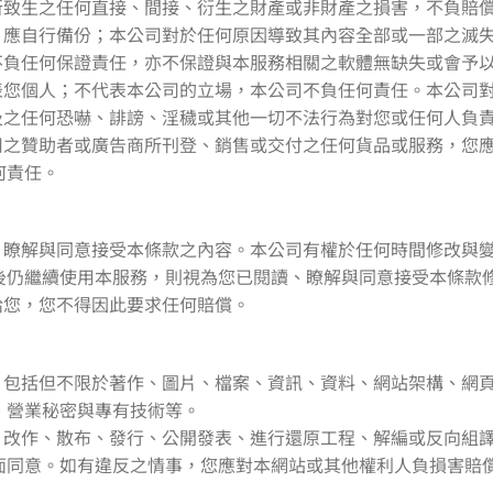
所致生之任何直接、間接、衍生之財產或非財產之損害，不負賠
，應自行備份；本公司對於任何原因導致其內容全部或一部之滅
不負任何保證責任，亦不保證與本服務相關之軟體無缺失或會予
代表您個人；不代表本公司的立場，本公司不負任何責任。本公司
及之任何恐嚇、誹謗、淫穢或其他一切不法行為對您或任何人負
公司之贊助者或廣告商所刊登、銷售或交付之任何貨品或服務，您
何責任。
讀、瞭解與同意接受本條款之內容。本公司有權於任何時間修改與
後仍繼續使用本服務，則視為您已閱讀、瞭解與同意接受本條款
給您，您不得因此要求任何賠償。
容，包括但不限於著作、圖片、檔案、資訊、資料、網站架構、網
、營業秘密與專有技術等。
送、改作、散布、發行、公開發表、進行還原工程、解編或反向組
面同意。如有違反之情事，您應對本網站或其他權利人負損害賠