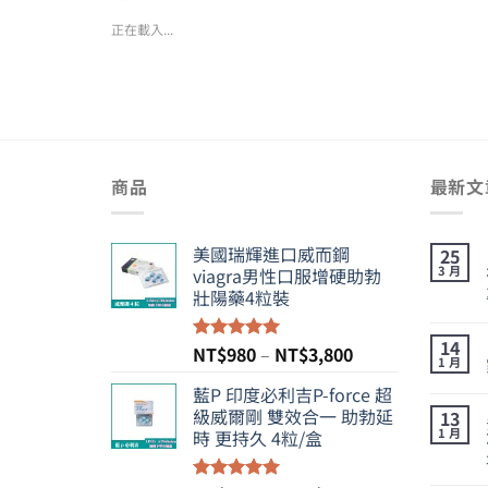
正在載入...
商品
最新文
美國瑞輝進口威而鋼
25
3 月
viagra男性口服增硬助勃
壯陽藥4粒裝
14
價
NT$
980
–
NT$
3,800
評分
5.00
1 月
滿分 5
格
藍P 印度必利吉P-force 超
範
級威爾剛 雙效合一 助勃延
13
圍：
1 月
時 更持久 4粒/盒
NT$980
到