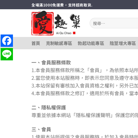
跳
全場滿1000免運費，支持超商取貨.
轉
至
搜
內
尋
關
容
鍵
首頁
克制敏感專區
勃起功能專區
陰莖增大專區
字:
一、會員服務條款
1.本會員服務條款所稱之「會員」，為依照本站
2.當您使用本站服務時，即表示您同意及遵守本
3.本站保留有審核加入會員資格之權利，另外已
4.本會員服務條款之修訂，適用於所有會員，當
二、隱私權保護
尊重並依據本網站「隱私權保護聲明」保護您的隱
三、會員
1.使用本站所提供之會員服務時，於加入會員時